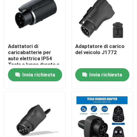
Prodotti
Soluzioni del caricatore di EV
Adattatori di
Adaptatore di carico
caricabatterie per
del veicolo J1772
Stazioni di carico di EV
auto elettrica IP54
Tesla a lunga durata a
J1772
Invia richiesta
Invia richiesta
Caricatori portatili di EV
caricatori del ev del wallbox
cavo di ricarica EV
Cavo di estensione del caricatore di EV