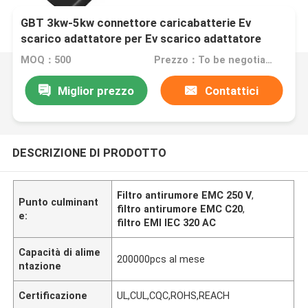
GBT 3kw-5kw connettore caricabatterie Ev
scarico adattatore per Ev scarico adattatore
MOQ：500
Prezzo：To be negotiated
Miglior prezzo
Contattici
DESCRIZIONE DI PRODOTTO
Filtro antirumore EMC 250 V
,
Punto culminant
filtro antirumore EMC C20
,
e:
filtro EMI IEC 320 AC
Capacità di alime
200000pcs al mese
ntazione
Certificazione
UL,CUL,CQC,ROHS,REACH