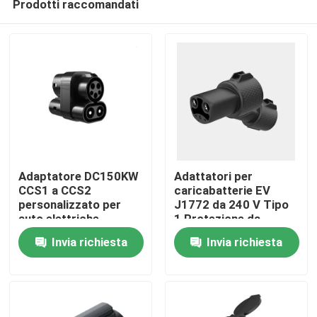
Prodotti raccomandati
Adaptatore DC150KW
Adattatori per
CCS1 a CCS2
caricabatterie EV
personalizzato per
J1772 da 240 V Tipo
auto elettriche
1 Protezione da
Casa
sovratensione
Invia richiesta
Invia richiesta
Chi siamo
Contatti