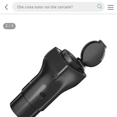
2
/
3