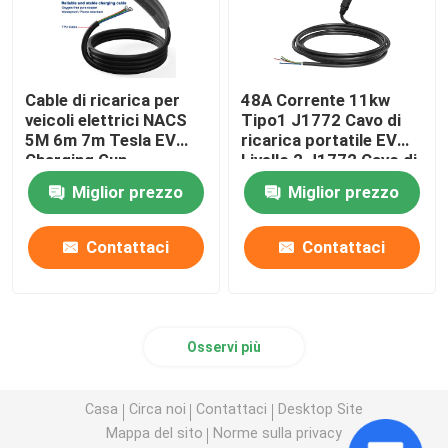
Cable di ricarica per
48A Corrente 11kw
veicoli elettrici NACS
Tipo1 J1772 Cavo di
5M 6m 7m Tesla EV
ricarica portatile EV
Charging Gun
Livello 2 J1772 Cavo di
ricarica auto
Miglior prezzo
Miglior prezzo
Contattaci
Contattaci
Osservi più
Casa
Circa noi
Contattaci
Desktop Site
Mappa del sito
Norme sulla privacy