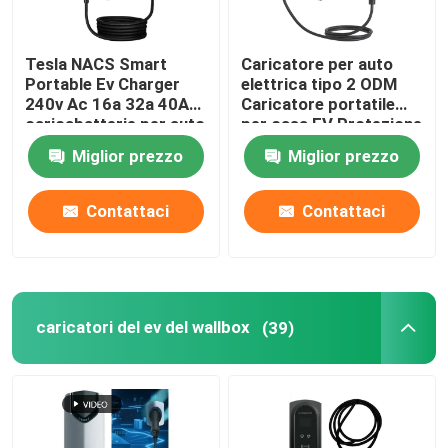
Tesla NACS Smart
Caricatore per auto
Portable Ev Charger
elettrica tipo 2 ODM
240v Ac 16a 32a 40A
Caricatore portatile
caricabatterie per auto
per casa EV Protezione
elettrica domestica
del terreno
Miglior prezzo
Miglior prezzo
Contattaci
Contattaci
caricatori del ev del wallbox
(39)