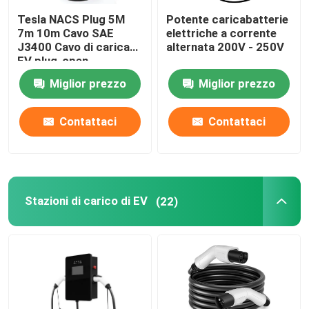
Tesla NACS Plug 5M
Potente caricabatterie
Accessori di carico di EV
7m 10m Cavo SAE
elettriche a corrente
J3400 Cavo di carica
alternata 200V - 250V
EV plug-open
Pannello di commutazione per autoveicoli
Miglior prezzo
Miglior prezzo
Interruttori e pulsanti automobilistici
Contattaci
Contattaci
Caselle di fusibili per autoveicoli
Stazioni di carico di EV
(22)
Cavi elettrici e connettori