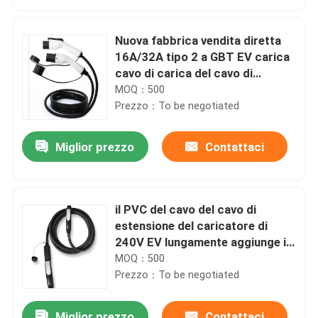
Nuova fabbrica vendita diretta
16A/32A tipo 2 a GBT EV carica
cavo di carica del cavo di
estensione di ricarica
MOQ：500
Prezzo：To be negotiated
Miglior prezzo
Contattaci
il PVC del cavo del cavo di
Casa
estensione del caricatore di
240V EV lungamente aggiunge i
20 piedi extra
MOQ：500
Prodotti
Prezzo：To be negotiated
Chi siamo
Miglior prezzo
Contattaci