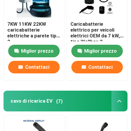
7KW 11KW 22KW
Caricabatterie
caricabatterie
elettrico per veicoli
elettriche a parete tipo
elettrici OEM da 7 kW,
2
tipo Wallbox 2,
caricatore domestico
Miglior prezzo
Miglior prezzo
per veicoli elettrici,
livello 2
Contattaci
Contattaci
cavo di ricarica EV
(7)