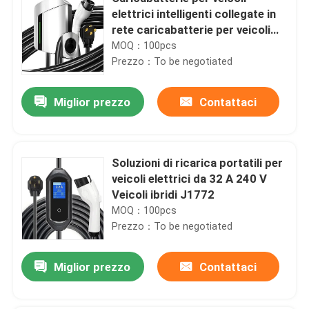
elettrici intelligenti collegate in
rete caricabatterie per veicoli
elettrici montate a muro fino a
MOQ：100pcs
22 kW
Prezzo：To be negotiated
Miglior prezzo
Contattaci
Soluzioni di ricarica portatili per
veicoli elettrici da 32 A 240 V
Veicoli ibridi J1772
MOQ：100pcs
Prezzo：To be negotiated
Miglior prezzo
Contattaci