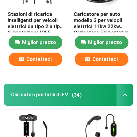
Stazioni di ricarica
Caricatore per auto
intelligenti per veicoli
modello 3 per veicoli
elettrici da tipo 2 a tipo
elettrici 11kw 22kw
2, protezione IP55
Caricatore EV portatile
tipo 2
Miglior prezzo
Miglior prezzo
Contattaci
Contattaci
Caricatori portatili di EV
(34)