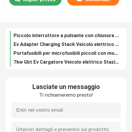
Piccolo interruttore a pulsante con chiusura da 16 mm in metallo con grado di protezione IP65 di forma rotonda
Ev Adapter Charging Stack Veicolo elettrico J1772 32a Tipo 1 Ev Charger J1772 ad Adapter GB/T
Fatory Tour
Portafusibili per microfusibili piccoli con montaggio su PCB 250VAC 10A per fusibile 5 x 20 mm
7kw Gbt Ev Cargatore Veicolo elettrico Stazione di ricarica rapida Evse Portable Ev Charger
Controllo di qualità
Parti del veicolo accessori stazione di ricarica adattatore EV GBT a CCS2 adattatore di carica CC
20kW EU DC CCS Wallbox DC Charger 4G Ethernet CE certificato
GBT 7KW 11KW 22KW EV Cable di ricarica Female To Male Plug Kit di conversione per auto
Contattaci
4 in 1 Voltmetro Automotive Dual USB 12V Car Cigarette Lighter Voltage Meter Con Interruttore
Portatile USB QC3.0 PD Switch Control DC DC Charger Mini Power Box Con Control Box
Richiedere un preventivo
Personalizzare il pannello di commutazione 3 Gang 12V Rocker Commutazione Offroad luci auto
Lasciate un messaggio
Materiale ABS 8 Pannello di interruttore Gang Spod 600w Tipo di interruttore combinato
Soluzioni del caricatore di EV
Ti richiameremo presto!
4 pannelli di commutazione per veicoli a motore per display RGB dimmabile a LED
Soluzioni per caricabatterie per veicoli elettrici a corrente alternata 110V - 240V
Stazioni di carico di EV
Tesla NACS Plug 5M 7m 10m Cavo SAE J3400 Cavo di carica EV plug-open
Potente caricabatterie elettriche a corrente alternata 200V - 250V
Caricatori portatili di EV