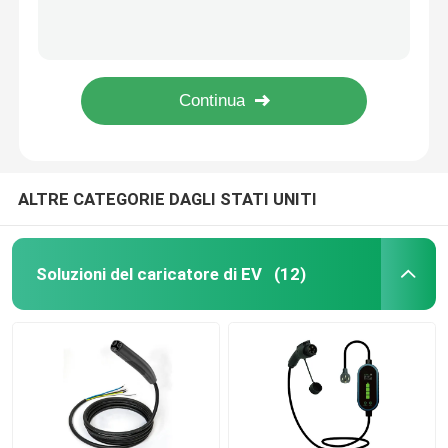
Soluzioni di ricarica di veicoli elettrici sicuri 7.2KW AC Wall Mounted EV Charger
Stazione di ricarica per veicoli elettrici ad alta velocità 250V con connettore IP67/IP68
caricatori del ev del wallbox
Tesla NACS Smart Portable Ev Charger 240v Ac 16a 32a 40A caricabatterie per auto elettrica domestica
7KW 11KW 22KW caricabatterie elettriche a parete tipo 2
cavo di ricarica EV
Stazioni di ricarica EV per auto elettriche veloci Caricabatterie EV Wallbox da 7KW
Cavo di estensione del caricatore di EV
ALTRE CATEGORIE DAGLI STATI UNITI
Adattatori del caricatore di EV
Soluzioni del caricatore di EV
(12)
Connettore di carico di EV
Caricatore del ev di CC
Adattatore NACS di Tesla