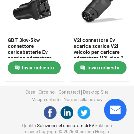
caricatori del ev del wallbox
cavo di ricarica EV
GBT 3kw-5kw
V2l connettore Ev
connettore
scarica scarica V2l
caricabatterie Ev
veicolo per caricare
Cavo di estensione del caricatore di EV
scarico adattatore
adattatore V2L tipo 2
per Ev scarico
Invia richiesta
Invia richiesta
adattatore
Adattatori del caricatore di EV
Connettore di carico di EV
Casa
Circa noi
Contattaci
Desktop Site
Mappa del sito
Norme sulla privacy
Caricatore del ev di CC
Qualità
Soluzioni del caricatore di EV
Fabbrica
Adattatore NACS di Tesla
cinese.Copyright © 2026 Shenzhen Hongju