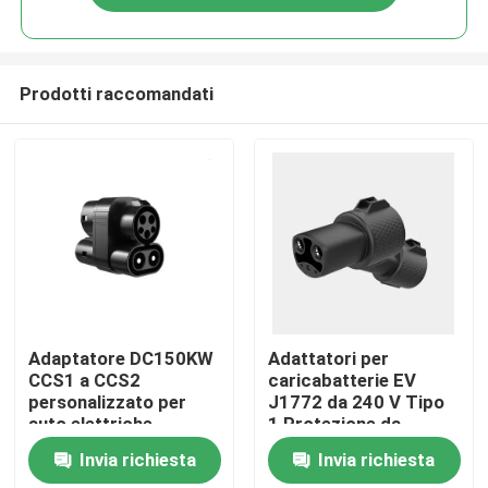
Prodotti raccomandati
Casa
Adaptatore DC150KW
Adattatori per
CCS1 a CCS2
caricabatterie EV
personalizzato per
J1772 da 240 V Tipo
Prodotti
auto elettriche
1 Protezione da
sovratensione
Invia richiesta
Invia richiesta
Chi siamo