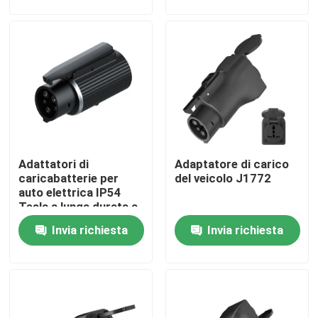
Fatory Tour
Controllo di qualità
Contattaci
Adattatori di
Adaptatore di carico
Richiedere un preventivo
caricabatterie per
del veicolo J1772
auto elettrica IP54
Tesla a lunga durata a
Soluzioni del caricatore di EV
J1772
Invia richiesta
Invia richiesta
Stazioni di carico di EV
Caricatori portatili di EV