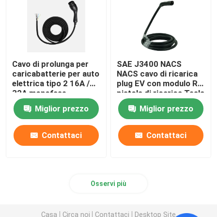
Caselle di fusibili per autoveicoli
Cavi elettrici e connettori
Cavo di prolunga per
SAE J3400 NACS
caricabatterie per auto
NACS cavo di ricarica
elettrica tipo 2 16A /
plug EV con modulo RF
32A monofase
pistola di ricarica Tesla
EV
Miglior prezzo
Miglior prezzo
Contattaci
Contattaci
Osservi più
Casa
Circa noi
Contattaci
Desktop Site