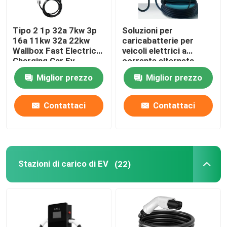
Tipo 2 1p 32a 7kw 3p
Soluzioni per
16a 11kw 32a 22kw
caricabatterie per
Wallbox Fast Electric
veicoli elettrici a
Charging Car Ev
corrente alternata
Charger Station
110V - 240V
Miglior prezzo
Miglior prezzo
Contattaci
Contattaci
Stazioni di carico di EV
(22)