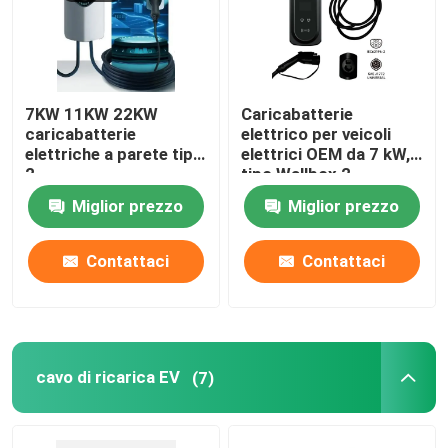
Adattatori del caricatore di EV
7KW 11KW 22KW
Caricabatterie
Connettore di carico di EV
caricabatterie
elettrico per veicoli
elettriche a parete tipo
elettrici OEM da 7 kW,
2
tipo Wallbox 2,
Caricatore del ev di CC
caricatore domestico
Miglior prezzo
Miglior prezzo
per veicoli elettrici,
livello 2
Adattatore NACS di Tesla
Contattaci
Contattaci
Accessori di carico di EV
Pannello di commutazione per autoveicoli
cavo di ricarica EV
(7)
Interruttori e pulsanti automobilistici