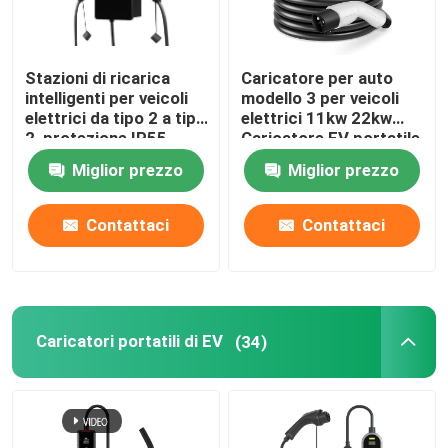
Stazioni di ricarica
Caricatore per auto
intelligenti per veicoli
modello 3 per veicoli
elettrici da tipo 2 a tipo
elettrici 11kw 22kw
2, protezione IP55
Caricatore EV portatile
tipo 2
Miglior prezzo
Miglior prezzo
Contattaci
Contattaci
Casa
Caricatori portatili di EV
(34)
Chi siamo
Contatti