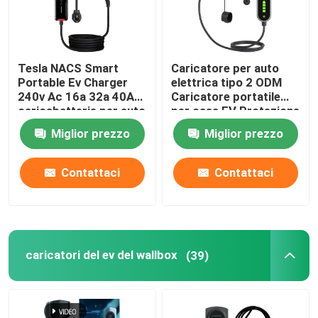
Prodotti
Tesla NACS Smart
Caricatore per auto
Portable Ev Charger
elettrica tipo 2 ODM
Soluzioni del caricatore di EV
240v Ac 16a 32a 40A
Caricatore portatile
caricabatterie per auto
per casa EV Protezione
elettrica domestica
del terreno
Stazioni di carico di EV
Miglior prezzo
Miglior prezzo
Contattaci
Contattaci
Caricatori portatili di EV
caricatori del ev del wallbox
caricatori del ev del wallbox
(39)
cavo di ricarica EV
Cavo di estensione del caricatore di EV