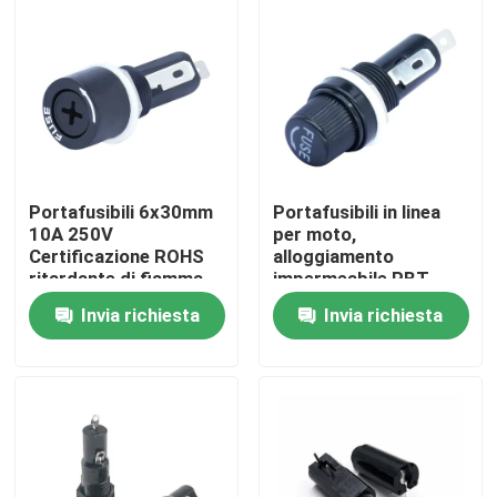
Fatory Tour
Controllo di qualità
Contattaci
Portafusibili 6x30mm
Portafusibili in linea
10A 250V
per moto,
Certificazione ROHS
alloggiamento
Richiedere un preventivo
ritardante di fiamma
impermeabile PBT
nominale 94V0
Invia richiesta
Invia richiesta
Soluzioni del caricatore di EV
Stazioni di carico di EV
Caricatori portatili di EV