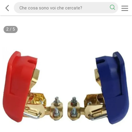
2
/
5