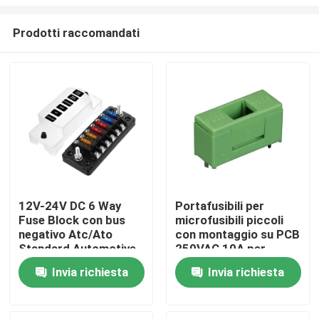
Prodotti raccomandati
12V-24V DC 6 Way
Portafusibili per
Fuse Block con bus
microfusibili piccoli
Casa
negativo Atc/Ato
con montaggio su PCB
Standard Automotive
250VAC 10A per
Fuse Boxes
fusibile 5 x 20 mm
Prodotti
Invia richiesta
Invia richiesta
Chi siamo