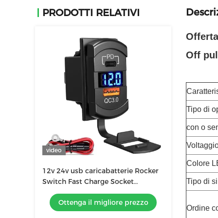
Descri
PRODOTTI RELATIVI
Offert
Off pu
Caratteri
Tipo di 
con o se
Voltaggi
video
Colore 
12v 24v usb caricabatterie Rocker
Switch Fast Charge Socket
Tipo di s
Acqueproof Quick Dual Pd Qc3.0
Ottenga il migliore prezzo
Per Auto Barca
Ordine c