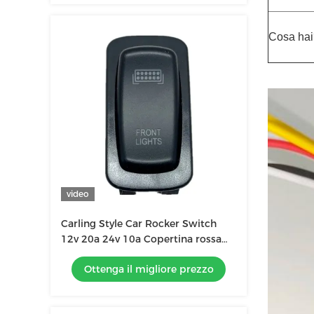
Cosa hai
video
Carling Style Car Rocker Switch
12v 20a 24v 10a Copertina rossa
Luce a led rossa Tabella di
Ottenga il migliore prezzo
comando Avviso di emergenza di
pericolo