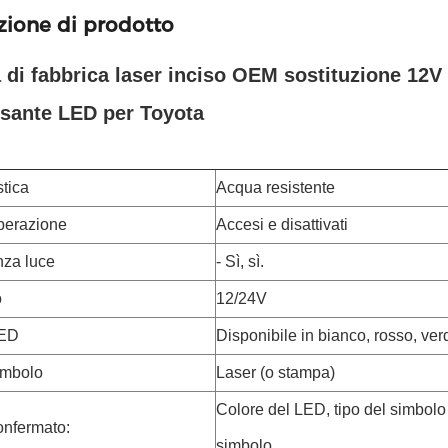
zione di prodotto
a di fabbrica laser inciso OEM sostituzione 12
lsante LED per Toyota
stica
Acqua resistente
operazione
Accesi e disattivati
nza luce
- Sì, sì.
o
12/24V
LED
Disponibile in bianco, rosso, ver
imbolo
Laser (o stampa)
Colore del LED, tipo del simbol
onfermato:
simbolo.