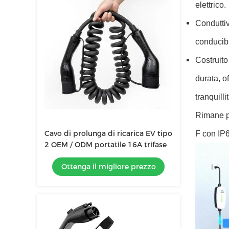
elettrico.
Conduttiv
conducibi
Costruito
durata, o
tranquill
Rimane pr
Cavo di prolunga di ricarica EV tipo
F con IP6
2 OEM / ODM portatile 16A trifase
Ottenga il migliore prezzo