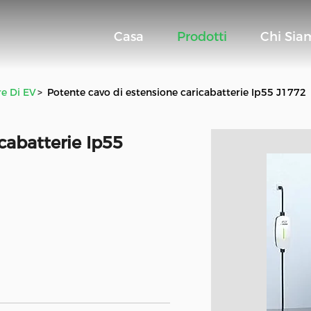
Casa
Prodotti
Chi Sia
re Di EV
>
Potente cavo di estensione caricabatterie Ip55 J1772
cabatterie Ip55