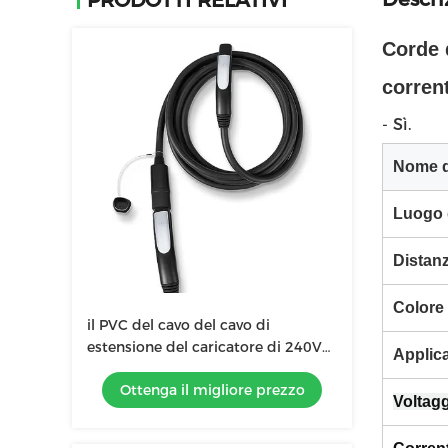
PRODOTTI RELATIVI
Corde d
corrent
- Sì.
Nome d
Luogo d
Distan
Colore
il PVC del cavo del cavo di
estensione del caricatore di 240V
Applic
EV lungamente aggiunge i 20 piedi
Ottenga il migliore prezzo
extra
Voltag