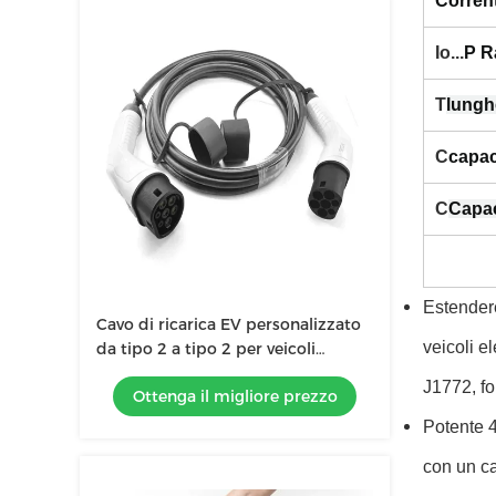
Corren
Io...
P R
T
lungh
C
capa
C
Capac
Estendere
Cavo di ricarica EV personalizzato
veicoli el
da tipo 2 a tipo 2 per veicoli
elettrici da 5 m
J1772, for
Ottenga il migliore prezzo
Potente 4
con un ca