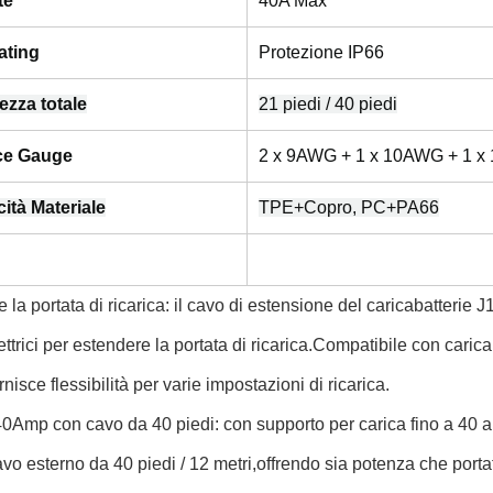
te
40A Max
ating
Protezione IP66
ezza totale
21 piedi / 40 piedi
ce Gauge
2 x 9AWG + 1 x 10AWG + 1 
ità Materiale
TPE+Copro, PC+PA66
 la portata di ricarica: il cavo di estensione del caricabatterie J
ettrici per estendere la portata di ricarica.Compatibile con caricab
nisce flessibilità per varie impostazioni di ricarica.
0Amp con cavo da 40 piedi: con supporto per carica fino a 40 a
vo esterno da 40 piedi / 12 metri,offrendo sia potenza che portat