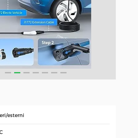
eri/esterni
C