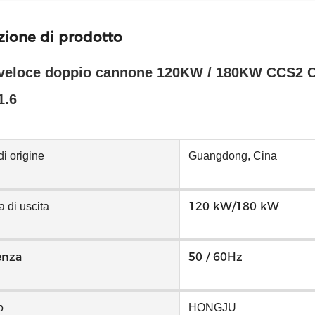
zione di prodotto
veloce doppio cannone 120KW / 180KW CCS2 C
1.6
i origine
Guangdong, Cina
120 kW/180 kW
 di uscita
enza
50 / 60Hz
o
HONGJU