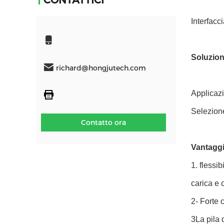
CONTATTICI
Interfac
Soluzion
richard@hongjutech.com
Applicazi
Selezione
Contatto ora
Vantaggi
1. flessi
carica e 
2- Forte 
3La pila 