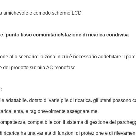
cia amichevole e comodo schermo LCD
e: punto fisso comunitario/stazione di ricarica condivisa
one allo scenario: la zona in cui è necessario addebitare il parc
 del prodotto su: pila AC monofase
:
bile adattabile. dotato di varie pile di ricarica. gli utenti posson
carica lenta, e ragionevolmente assegnare me.
compattezza, compatibile con il sistema di gestione del parcheg
di ricarica ha una varietà di funzioni di protezione e di rilevame