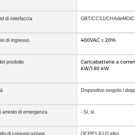
d di interfaccia
GBT/CCS1/CHAdeMO/
400VAC ± 20%
io di ingresso
Caricabatterie a corre
el prodotto
kW/180 kW
tà
Dispositivo singolo / dop
i arresto di emergenza
- Sì, sì.
ollo di comunicazione
OCPP1.6J O altro