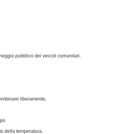
heggio pubblico dei veicoli comunitari.
o combinare liberamente,
gio
nto della temperatura.