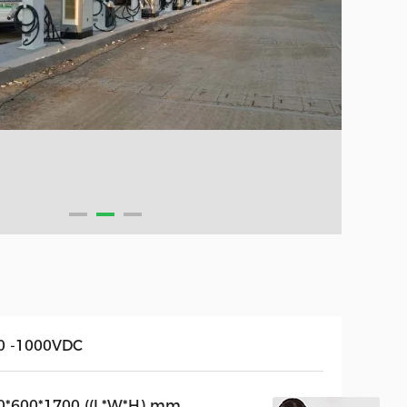
0 -1000VDC
0*600*1700 ((L*W*H) mm