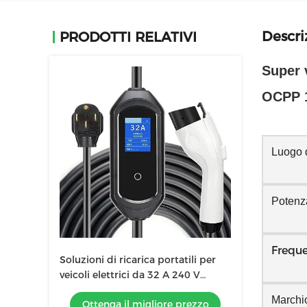
Descri
PRODOTTI RELATIVI
Super 
OCPP 
Luogo d
Potenza
Frequ
Soluzioni di ricarica portatili per
veicoli elettrici da 32 A 240 V
Veicoli ibridi J1772
Marchi
Ottenga il migliore prezzo