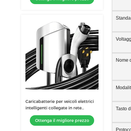
Standar
Voltagg
Nome d
Modali
Caricabatterie per veicoli elettrici
intelligenti collegate in rete
Tasto d
caricabatterie per veicoli elettrici
Ottenga il migliore prezzo
montate a muro fino a 22 kW
Protoc