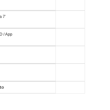
a 7'
D / App
to