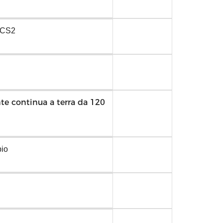
CCS2
nte continua a terra da 120
pio