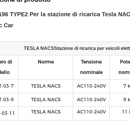
196 TYPE2 Per la stazione di ricarica Tesla NA
c Car
TESLA NACS
Stazione di ricarica per veicoli elet
ro di
Norme
Tensione
Pot
ello
nominale
nomi
-03-7
TESLA NACS
AC110-240V
7 
-03-9
TESLA NACS
AC110-240V
9 
TESLA NACS
AC110-240V
11
-03-11