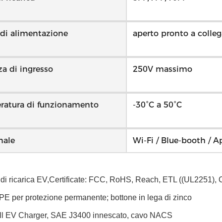
di alimentazione
aperto pronto a collega
a di ingresso
250V massimo
ratura di funzionamento
-30°C a 50°C
nale
Wi-Fi / Blue-booth / A
 di ricarica EV,Certificate: FCC, RoHS, Reach, ETL ((UL2251),
E per protezione permanente; bottone in lega di zinco
ll EV Charger, SAE J3400 innescato, cavo NACS