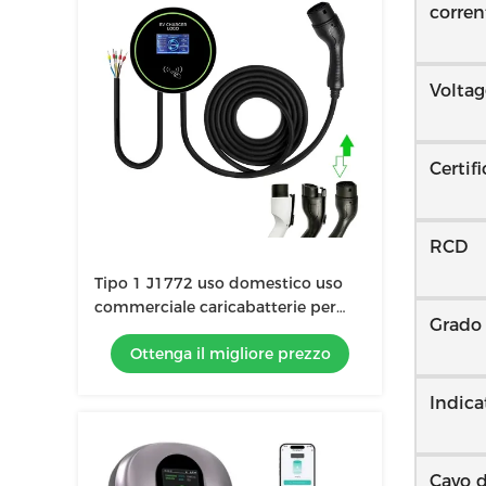
corren
Voltag
Certif
RCD
Tipo 1 J1772 uso domestico uso
commerciale caricabatterie per
Grado 
veicoli elettrici 32A 7KW livello 2
Ottenga il migliore prezzo
carica EVSE Wallbox Station
caricabatterie per veicoli elettrici
Indica
Cavo d