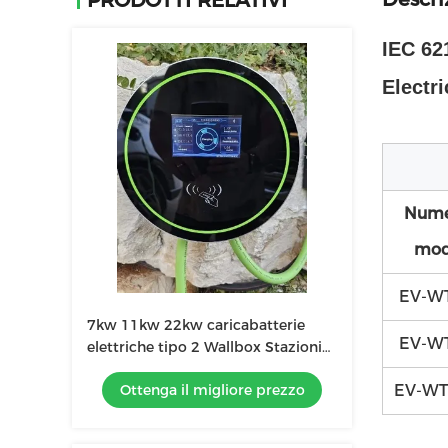
PRODOTTI RELATIVI
IEC 62
Electri
Nume
mod
EV-WT
7kw 11kw 22kw caricabatterie
EV-WT
elettriche tipo 2 Wallbox Stazioni
di ricarica veloci per veicoli elettrici
Ottenga il migliore prezzo
EV-WT