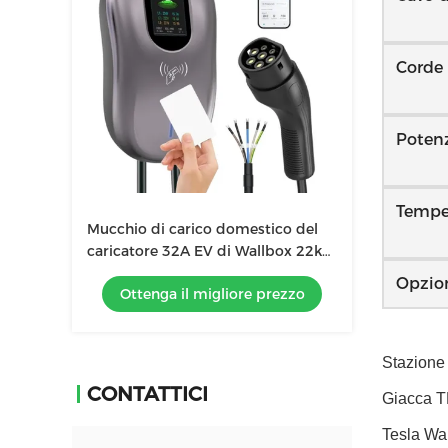
Corde 
Potenz
Tempe
Mucchio di carico domestico del
caricatore 32A EV di Wallbox 22kw
astuto ed intelligente
Opzio
Ottenga il migliore prezzo
Stazione
CONTATTICI
Giacca TP
Tesla Wa