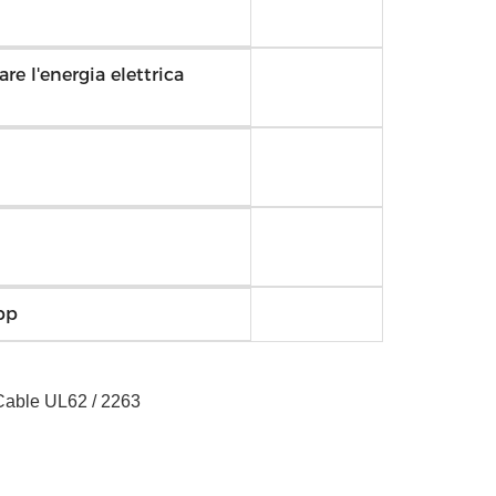
re l'energia elettrica
pp
 Cable UL62 / 2263