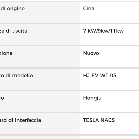
di origine
Cina
a di uscita
7 kW/9kw/11kw
zione
Nuovo
o di modello
HJ-EV-WT-03
io
Hongju
rd di interfaccia
TESLA NACS