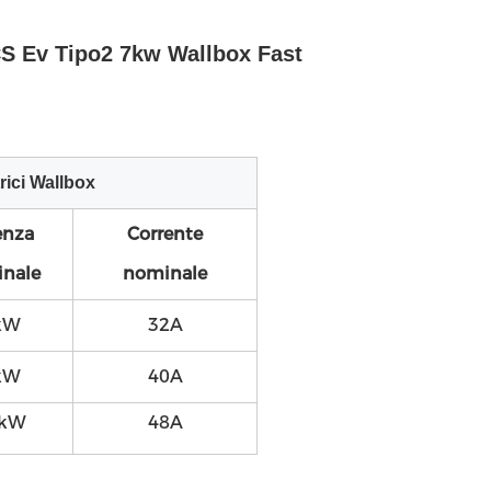
CS Ev Tipo2 7kw Wallbox Fast
trici Wallbox
enza
Corrente
nale
nominale
kW
32A
kW
40A
 kW
48A