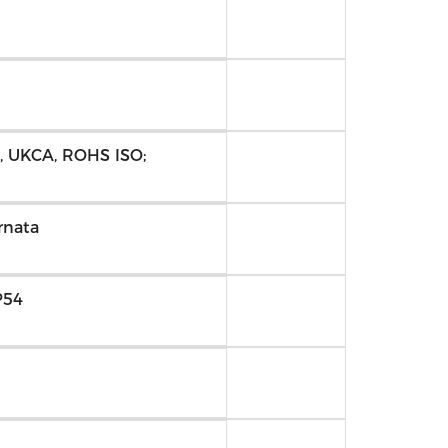
), UKCA, ROHS ISO;
rnata
P54