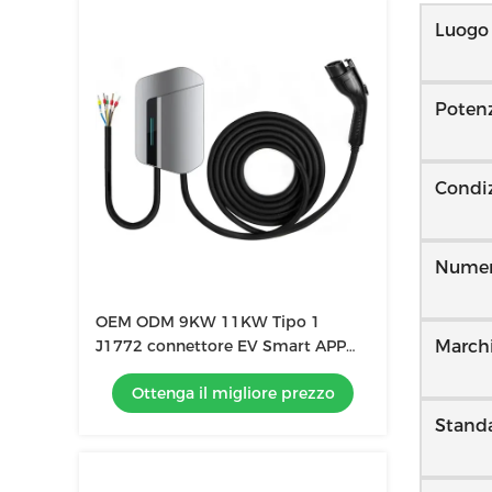
Luogo 
Potenz
Condi
Numer
OEM ODM 9KW 11KW Tipo 1
J1772 connettore EV Smart APP
March
EV Car Home Stazione di ricarica
Ottenga il migliore prezzo
EV caricabatterie
Standa