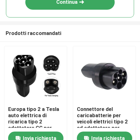
Continua
Prodotti raccomandati
Casa
Europa tipo 2 a Tesla
Connettore del
auto elettrica di
caricabatterie per
Prodotti
ricarica tipo 2
veicoli elettrici tipo 2
adattatore CC per
ad adattatore per
TESLA
Tesla
Invia richiesta
Invia richiesta
Chi siamo