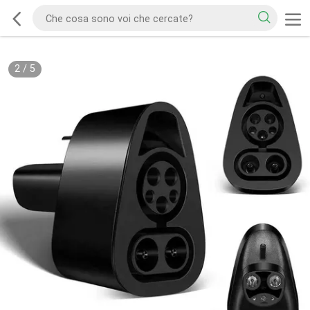
2
/
5