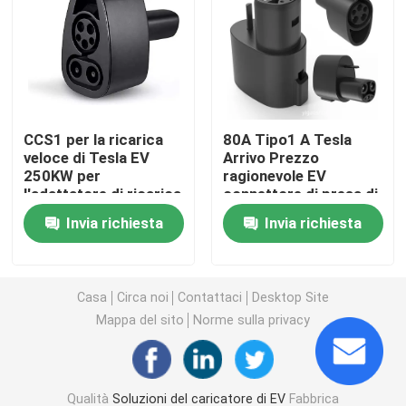
caricatori del ev del wallbox
cavo di ricarica EV
CCS1 per la ricarica
80A Tipo1 A Tesla
veloce di Tesla EV
Arrivo Prezzo
Cavo di estensione del caricatore di EV
250KW per
ragionevole EV
l'adattatore di ricarica
connettore di presa di
di Tesla
ricarica j1772 presa
Adattatori del caricatore di EV
Invia richiesta
Invia richiesta
per serratura
Connettore di carico di EV
Casa
Circa noi
Contattaci
Desktop Site
Mappa del sito
Norme sulla privacy
Caricatore del ev di CC
Adattatore NACS di Tesla
Qualità
Soluzioni del caricatore di EV
Fabbrica