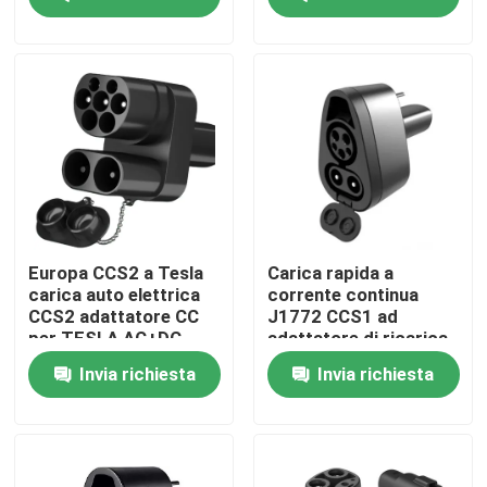
Fatory Tour
Controllo di qualità
Contattaci
Richiedere un preventivo
Europa CCS2 a Tesla
Carica rapida a
carica auto elettrica
corrente continua
CCS2 adattatore CC
J1772 CCS1 ad
Soluzioni del caricatore di EV
per TESLA AC+DC
adattatore di ricarica
per veicoli elettrici
Invia richiesta
Invia richiesta
Tesla per Tesla Model
S/X/3/Y
Stazioni di carico di EV
Caricatori portatili di EV