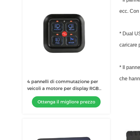
ecc. Con 
* Dual U
caricare 
* Il pann
che hanno
4 pannelli di commutazione per
veicoli a motore per display RGB
dimmabile a LED
Ottenga il migliore prezzo