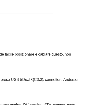
nde facile posizionare e cablare questo, non
ppia presa USB ((Dual QC3.0), connettore Anderson
 barca marina, RV, camion, ATV, camper, moto,