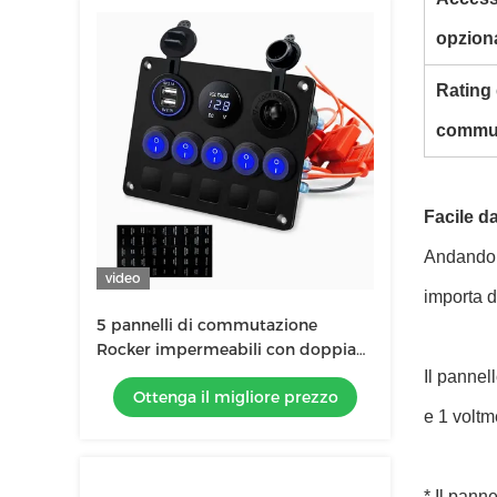
opziona
Rating 
commu
Facile d
Andando d
video
importa d
5 pannelli di commutazione
Rocker impermeabili con doppia
presa USB con luci LED blu
Il pannel
Ottenga il migliore prezzo
e 1 voltm
* Il pann