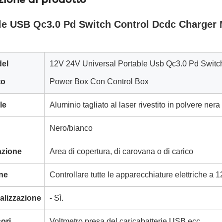
le USB Qc3.0 Pd Switch Control Dcdc Charger
el
12V 24V Universal Portable Usb Qc3.0 Pd Switc
to
Power Box Con Control Box
le
Aluminio tagliato al laser rivestito in polvere nera
Nero/bianco
azione
Area di copertura, di carovana o di carico
ne
Controllare tutte le apparecchiature elettriche a 1
alizzazione
- Sì.
ori
Voltmetro presa del caricabatterie USB ecc.