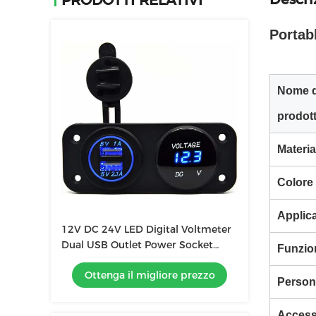
PRODOTTI RELATIVI
Portab
Nome d
prodot
Materia
Colore
Applic
12V DC 24V LED Digital Voltmeter
Dual USB Outlet Power Socket
Funzio
Panel 3.1A Caricabatterie
Ottenga il migliore prezzo
Person
Access