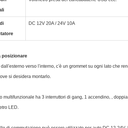
li
di
DC 12V 20A / 24V 10A
tatore
a posizionare
all'esterno verso l'interno, c'è un grommet su ogni lato che re
ove si desidera montarlo.
lo multifunzionale ha 3 interruttori di gang, 1 accendino, , do
etro LED.
ello di commutazione può essere utilizzato per auto DC 12-24V,