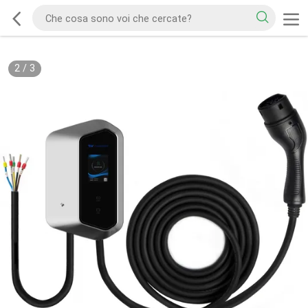
2
/
3