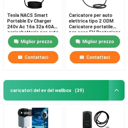
Tesla NACS Smart
Caricatore per auto
Portable Ev Charger
elettrica tipo 2 ODM
240v Ac 16a 32a 40A
Caricatore portatile
caricabatterie per auto
per casa EV Protezione
elettrica domestica
del terreno
Miglior prezzo
Miglior prezzo
Contattaci
Contattaci
caricatori del ev del wallbox
(39)