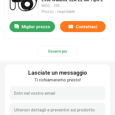
MOQ：100
Prezzo：negotiable
caricatori del ev del wallbox
Miglior prezzo
Contattaci
cavo di ricarica EV
Cavo di estensione del caricatore di EV
Osservi più
Adattatori del caricatore di EV
Lasciate un messaggio
Connettore di carico di EV
Ti richiameremo presto!
Caricatore del ev di CC
Adattatore NACS di Tesla