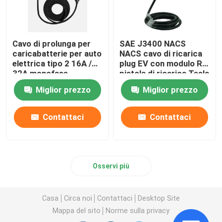
Cavo di prolunga per
SAE J3400 NACS
caricabatterie per auto
NACS cavo di ricarica
elettrica tipo 2 16A /
plug EV con modulo RF
32A monofase
pistola di ricarica Tesla
EV
Miglior prezzo
Miglior prezzo
Contattaci
Contattaci
Osservi più
Casa
Circa noi
Contattaci
Desktop Site
Mappa del sito
Norme sulla privacy