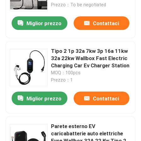
elettrici
Prezzo：To be negotiated
Fatory Tour
Miglior prezzo
Contattaci
Controllo di qualità
Tipo 2 1p 32a 7kw 3p 16a 11kw
Contattaci
32a 22kw Wallbox Fast Electric
Charging Car Ev Charger Station
MOQ：100pcs
Richiedere un preventivo
Prezzo：1
Soluzioni del caricatore di EV
Miglior prezzo
Contattaci
Stazioni di carico di EV
Parete esterno EV
caricabatterie auto elettriche
Caricatori portatili di EV
Evse Wallbox 32A 22 Kw Tipo 2