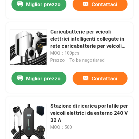
Miglior prezzo
Contattaci
Caricabatterie per veicoli
elettrici intelligenti collegate in
rete caricabatterie per veicoli
elettrici montate a muro fino a
MOQ：100pcs
22 kW
Prezzo：To be negotiated
Miglior prezzo
Contattaci
Stazione di ricarica portatile per
veicoli elettrici da esterno 240 V
32 A
MOQ：500