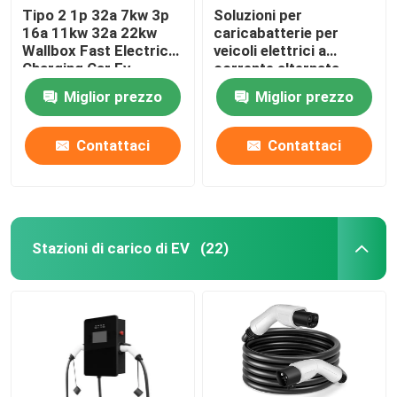
Tipo 2 1p 32a 7kw 3p
Soluzioni per
16a 11kw 32a 22kw
caricabatterie per
Wallbox Fast Electric
veicoli elettrici a
Charging Car Ev
corrente alternata
Charger Station
110V - 240V
Miglior prezzo
Miglior prezzo
Contattaci
Contattaci
Stazioni di carico di EV
(22)