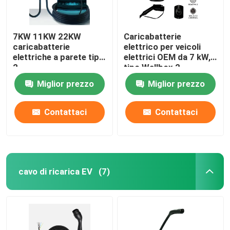
7KW 11KW 22KW
Caricabatterie
caricabatterie
elettrico per veicoli
elettriche a parete tipo
elettrici OEM da 7 kW,
2
tipo Wallbox 2,
caricatore domestico
Miglior prezzo
Miglior prezzo
per veicoli elettrici,
livello 2
Contattaci
Contattaci
cavo di ricarica EV
(7)