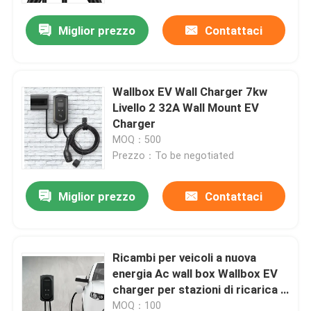
Miglior prezzo
Contattaci
Wallbox EV Wall Charger 7kw
Livello 2 32A Wall Mount EV
Charger
MOQ：500
Prezzo：To be negotiated
Miglior prezzo
Contattaci
Casa
Ricambi per veicoli a nuova
Prodotti
energia Ac wall box Wallbox EV
charger per stazioni di ricarica a
corrente continua per veicoli
Chi siamo
MOQ：100